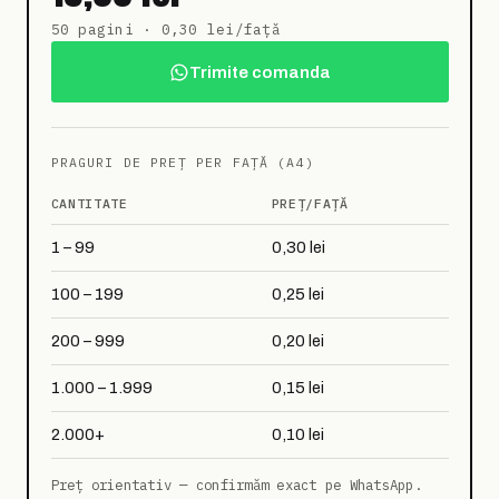
50 pagini · 0,30 lei/față
Trimite comanda
PRAGURI DE PREȚ PER FAȚĂ (A4)
CANTITATE
PREȚ/FAȚĂ
1 – 99
0,30 lei
100 – 199
0,25 lei
200 – 999
0,20 lei
1.000 – 1.999
0,15 lei
2.000+
0,10 lei
Preț orientativ — confirmăm exact pe WhatsApp.