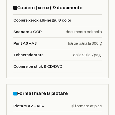
Copiere (xerox) & documente
Copiere xerox alb-negru & color
Scanare + OCR
documente editabile
Print A6 – A3
hârtie până la 300 g
Tehnoredactare
de la 20 lei / pag.
Copiere pe stick & CD/DVD
Format mare & plotare
Plotare A2 – A0+
și formate atipice