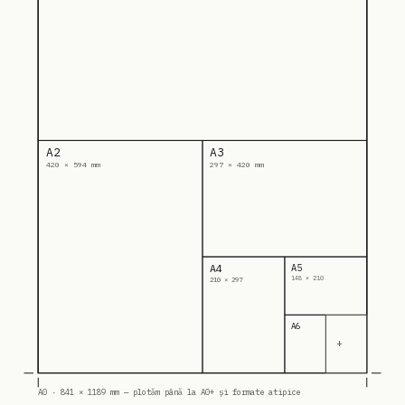
A2
A3
420 × 594 mm
297 × 420 mm
A4
A5
148 × 210
210 × 297
A6
+
A0 · 841 × 1189 mm — plotăm până la A0+ și formate atipice