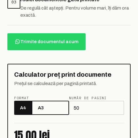
03
De regulă cât aștepți. Pentru volume mari, îți dăm ora
exactă.
Trimite documentul acum
Calculator preț print documente
Prețul se calculează per pagină printată.
FORMAT
NUMĂR DE PAGINI
A4
A3
15,00 lei