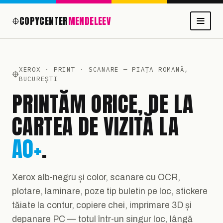
COPYCENTER
MENDELEEV
XEROX · PRINT · SCANARE — PIAȚA ROMANĂ,
BUCUREȘTI
PRINTĂM ORICE, DE LA
CARTEA DE VIZITĂ LA
A0+
.
Xerox alb-negru și color, scanare cu OCR,
plotare, laminare, poze tip buletin pe loc, stickere
tăiate la contur, copiere chei, imprimare 3D și
depanare PC — totul într-un singur loc, lângă