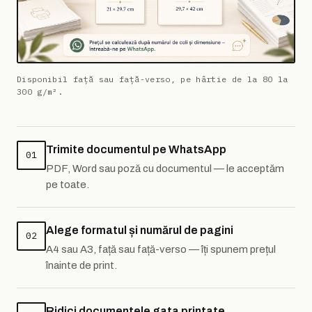
Disponibil față sau față-verso, pe hârtie de la 80 la
300 g/m².
Trimite documentul pe WhatsApp
01
PDF, Word sau poză cu documentul — le acceptăm
pe toate.
Alege formatul și numărul de pagini
02
A4 sau A3, față sau față-verso — îți spunem prețul
înainte de print.
Ridici documentele gata printate