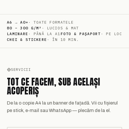
A6 → A0+
· TOATE FORMATELE
80 – 300 G/M²
· LUCIOS & MAT
LAMINARE
· PÂNĂ LA A1
FOTO & PAȘAPORT
· PE LOC
CHEI & STICKERE
· ÎN 10 MIN.
SERVICII
TOT CE FACEM, SUB ACELAȘI
ACOPERIȘ
De la o copie A4 la un banner de fațadă. Vii cu fișierul
pe stick, e-mail sau WhatsApp — plecăm de la el.