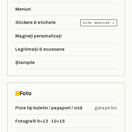
Meniuri
Stickere & etichete
site dedicat ↗
Magneți personalizați
Legitimații & ecusoane
Ștampile
Foto
Poze tip buletin / pașaport / viză
gata pe loc
Fotografii 9×13 · 10×15