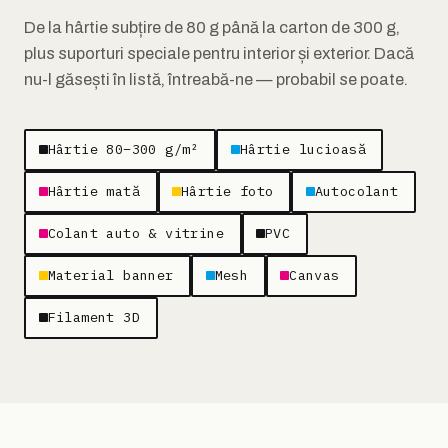
De la hârtie subțire de 80 g până la carton de 300 g,
plus suporturi speciale pentru interior și exterior. Dacă
nu-l găsești în listă, întreabă-ne — probabil se poate.
Hârtie 80–300 g/m²
Hârtie lucioasă
Hârtie mată
Hârtie foto
Autocolant
Colant auto & vitrine
PVC
Material banner
Mesh
Canvas
Filament 3D