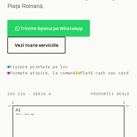
Piața Romană.
Trimite fișierul pe WhatsApp
Vezi toate serviciile
Fișiere printate pe loc
Formate atipice, la comandă
Plată cash sau card
ISO 216 · SERIA A
PROPORȚII REALE
A1
594 × 841 mm