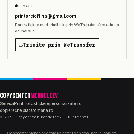
E-MAIL
printareieftina@gmail.com
Pentru fișiere mari, trimite-le prin WeTransfer către adresa
de mai sus.
Trimite prin WeTransfer
COPYCENTER
MENDELEEV
Servicii
Print foto
stickerepersonalizate.ro
copierecheipiataromana.ro
©
2026
Copycenter Mendeleev · București
Copycenter Mendeleev este un centru de xerox, print și copiere