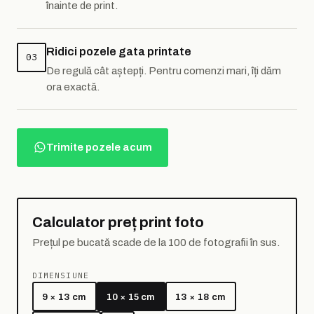
înainte de print.
Ridici pozele gata printate
03
De regulă cât aștepți. Pentru comenzi mari, îți dăm
ora exactă.
Trimite pozele acum
Calculator preț print foto
Prețul pe bucată scade de la 100 de fotografii în sus.
DIMENSIUNE
9 × 13 cm
10 × 15 cm
13 × 18 cm